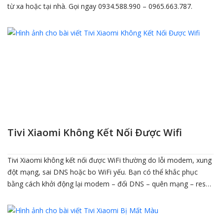
từ xa hoặc tại nhà. Gọi ngay 0934.588.990 – 0965.663.787.
Tivi Xiaomi Không Kết Nối Được Wifi
Tivi Xiaomi không kết nối được WiFi thường do lỗi modem, xung
đột mạng, sai DNS hoặc bo WiFi yếu. Bạn có thể khắc phục
bằng cách khởi động lại modem – đổi DNS – quên mạng – reset
mạng. Nếu vẫn không được, liên hệ kỹ thuật: 0934.588.990 –
0965.663.787 để được hỗ trợ nhanh.