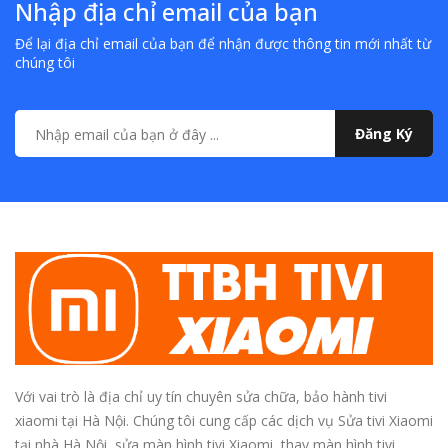
Nhập địa chỉ email của bạn
Để lại địa chỉ email của bạn để nhận được thông tin mới nhất từ
chúng tôi
Đăng Ký
Với vai trò là địa chỉ uy tín chuyên sửa chữa, bảo hành tivi
xiaomi tại Hà Nội. Chúng tôi cung cấp các dịch vụ Sửa tivi Xiaomi
tại nhà Hà Nội, sửa màn hình tivi Xiaomi, thay màn hình tivi