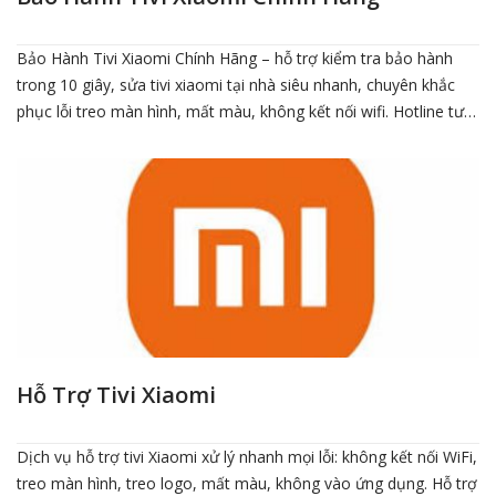
Bảo Hành Tivi Xiaomi Chính Hãng – hỗ trợ kiểm tra bảo hành
trong 10 giây, sửa tivi xiaomi tại nhà siêu nhanh, chuyên khắc
phục lỗi treo màn hình, mất màu, không kết nối wifi. Hotline tư
vấn trực tiếp: 0934.588.990 – 0965.663.787. Click xem chi tiết để
biết tivi của bạn còn bảo hành không!
Hỗ Trợ Tivi Xiaomi
Dịch vụ hỗ trợ tivi Xiaomi xử lý nhanh mọi lỗi: không kết nối WiFi,
treo màn hình, treo logo, mất màu, không vào ứng dụng. Hỗ trợ