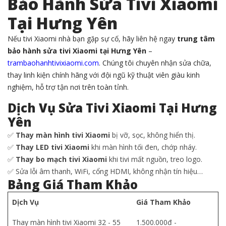
Bảo Hành Sửa Tivi Xiaomi
Tại Hưng Yên
Nếu tivi Xiaomi nhà bạn gặp sự cố, hãy liên hệ ngay
trung tâm
bảo hành sửa tivi Xiaomi tại Hưng Yên
–
trambaohanhtivixiaomi.com
. Chúng tôi chuyên nhận sửa chữa,
thay linh kiện chính hãng với đội ngũ kỹ thuật viên giàu kinh
nghiệm, hỗ trợ tận nơi trên toàn tỉnh.
Dịch Vụ Sửa Tivi Xiaomi Tại Hưng
Yên
✅
Thay màn hình tivi Xiaomi
bị vỡ, sọc, không hiển thị.
✅
Thay LED tivi Xiaomi
khi màn hình tối đen, chớp nháy.
✅
Thay bo mạch tivi Xiaomi
khi tivi mất nguồn, treo logo.
✅ Sửa lỗi âm thanh, WiFi, cổng HDMI, không nhận tín hiệu…
Bảng Giá Tham Khảo
Dịch Vụ
Giá Tham Khảo
Thay màn hình tivi Xiaomi 32 - 55
1.500.000đ -