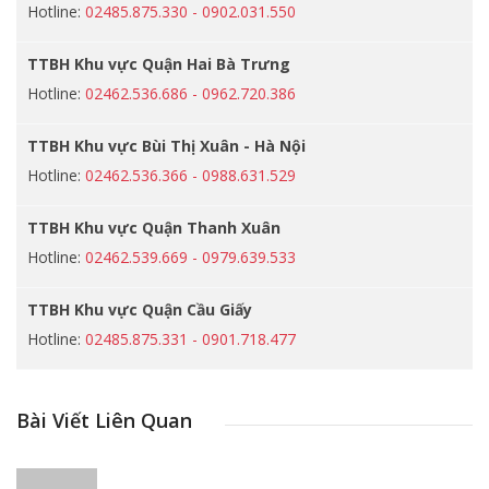
Hotline:
02485.875.330 - 0902.031.550
TTBH Khu vực Quận Hai Bà Trưng
Hotline:
02462.536.686 - 0962.720.386
TTBH Khu vực Bùi Thị Xuân - Hà Nội
Hotline:
02462.536.366 - 0988.631.529
TTBH Khu vực Quận Thanh Xuân
Hotline:
02462.539.669 - 0979.639.533
TTBH Khu vực Quận Cầu Giấy
Hotline:
02485.875.331 - 0901.718.477
Bài Viết Liên Quan