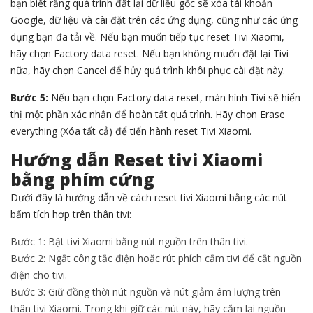
bạn biết rằng quá trình đặt lại dữ liệu gốc sẽ xóa tài khoản
Google, dữ liệu và cài đặt trên các ứng dụng, cũng như các ứng
dụng bạn đã tải về. Nếu bạn muốn tiếp tục reset Tivi Xiaomi,
hãy chọn Factory data reset. Nếu bạn không muốn đặt lại Tivi
nữa, hãy chọn Cancel để hủy quá trình khôi phục cài đặt này.
Bước 5:
Nếu bạn chọn Factory data reset, màn hình Tivi sẽ hiển
thị một phần xác nhận để hoàn tất quá trình. Hãy chọn Erase
everything (Xóa tất cả) để tiến hành reset Tivi Xiaomi.
Hướng dẫn
Reset tivi Xiaomi
bằng phím cứng
Dưới đây là hướng dẫn về cách reset tivi Xiaomi bằng các nút
bấm tích hợp trên thân tivi:
Bước 1: Bật tivi Xiaomi bằng nút nguồn trên thân tivi.
Bước 2: Ngắt công tắc điện hoặc rút phích cắm tivi để cắt nguồn
điện cho tivi.
Bước 3: Giữ đồng thời nút nguồn và nút giảm âm lượng trên
thân tivi Xiaomi. Trong khi giữ các nút này, hãy cắm lại nguồn