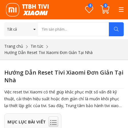
0
0
Trang chủ
Tin tức
Hướng Dẫn Reset Tivi Xiaomi Đơn Giản Tại Nhà
Hướng Dẫn Reset Tivi Xiaomi Đơn Giản Tại
Nhà
Việc reset tivi Xiaomi có thể giúp khắc phục một số vấn đề kỹ
thuật, cải thiện hiệu suất hoặc đơn giản chỉ là muốn khôi phục
lại thiết lập gốc của tivi. Sau đây, Trung tâm bảo hành tivi xiaomi
sẽ hướng dẫn bạn cách reset tivi Xiaomi chi tiết nhất nhé
MỤC LỤC BÀI VIẾT