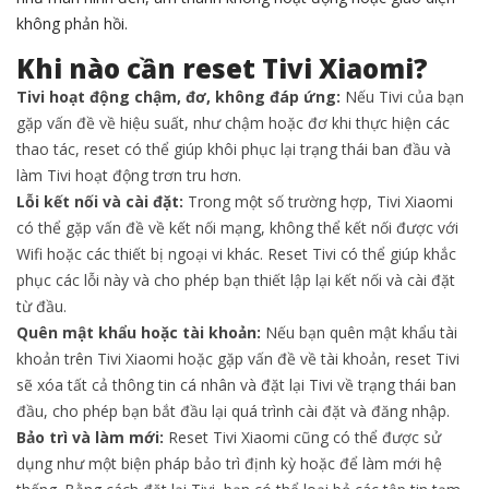
không phản hồi.
Khi nào cần reset Tivi Xiaomi?
Tivi hoạt động chậm, đơ, không đáp ứng:
Nếu Tivi của bạn
gặp vấn đề về hiệu suất, như chậm hoặc đơ khi thực hiện các
thao tác, reset có thể giúp khôi phục lại trạng thái ban đầu và
làm Tivi hoạt động trơn tru hơn.
Lỗi kết nối và cài đặt:
Trong một số trường hợp, Tivi Xiaomi
có thể gặp vấn đề về kết nối mạng, không thể kết nối được với
Wifi hoặc các thiết bị ngoại vi khác. Reset Tivi có thể giúp khắc
phục các lỗi này và cho phép bạn thiết lập lại kết nối và cài đặt
từ đầu.
Quên mật khẩu hoặc tài khoản:
Nếu bạn quên mật khẩu tài
khoản trên Tivi Xiaomi hoặc gặp vấn đề về tài khoản, reset Tivi
sẽ xóa tất cả thông tin cá nhân và đặt lại Tivi về trạng thái ban
đầu, cho phép bạn bắt đầu lại quá trình cài đặt và đăng nhập.
Bảo trì và làm mới:
Reset Tivi Xiaomi cũng có thể được sử
dụng như một biện pháp bảo trì định kỳ hoặc để làm mới hệ