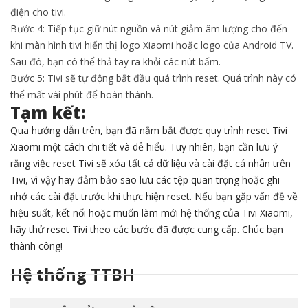
điện cho tivi.
Bước 4: Tiếp tục giữ nút nguồn và nút giảm âm lượng cho đến
khi màn hình tivi hiển thị logo Xiaomi hoặc logo của Android TV.
Sau đó, bạn có thể thả tay ra khỏi các nút bấm.
Bước 5: Tivi sẽ tự động bắt đầu quá trình reset. Quá trình này có
thể mất vài phút để hoàn thành.
Tạm kết:
Qua hướng dẫn trên, bạn đã nắm bắt được quy trình reset Tivi
Xiaomi một cách chi tiết và dễ hiểu. Tuy nhiên, bạn cần lưu ý
rằng việc reset Tivi sẽ xóa tất cả dữ liệu và cài đặt cá nhân trên
Tivi, vì vậy hãy đảm bảo sao lưu các tệp quan trọng hoặc ghi
nhớ các cài đặt trước khi thực hiện reset. Nếu bạn gặp vấn đề về
hiệu suất, kết nối hoặc muốn làm mới hệ thống của Tivi Xiaomi,
hãy thử reset Tivi theo các bước đã được cung cấp. Chúc bạn
thành công!
Hệ thống TTBH