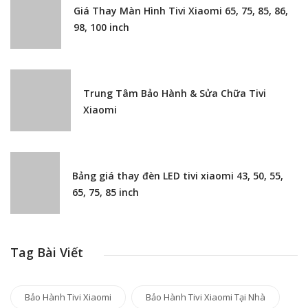
Giá Thay Màn Hình Tivi Xiaomi 65, 75, 85, 86,
98, 100 inch
Trung Tâm Bảo Hành & Sửa Chữa Tivi
Xiaomi
Bảng giá thay đèn LED tivi xiaomi 43, 50, 55,
65, 75, 85 inch
Tag Bài Viết
Bảo Hành Tivi Xiaomi
Bảo Hành Tivi Xiaomi Tại Nhà